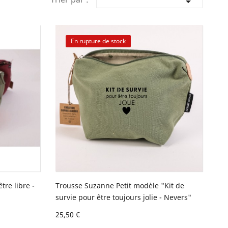

En rupture de stock
re libre -
Trousse Suzanne Petit modèle "Kit de
survie pour être toujours jolie - Nevers"
25,50 €