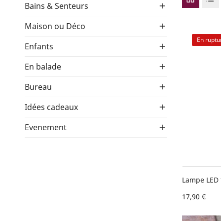
Bains & Senteurs

Maison ou Déco

En ruptu
Enfants

En balade

Bureau

Idées cadeaux

Evenement

Lampe LED t
17,90 €