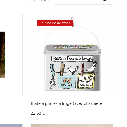

En rupture de stock
Boite à pinces à linge (avec charnière)
22,50 €